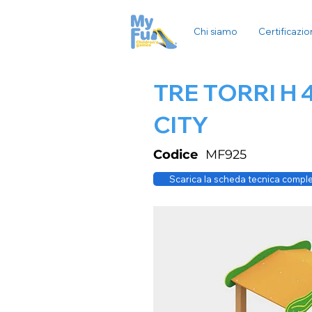
Chi siamo
Certificazio
TRE TORRI H 
CITY
Codice
MF925
Scarica la scheda tecnica compl