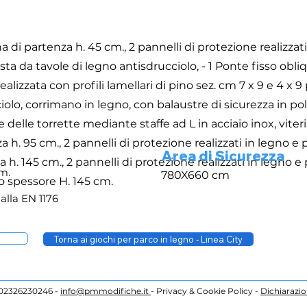
di partenza h. 45 cm., 2 pannelli di protezione realizzati 
 da tavole di legno antisdrucciolo, - 1 Ponte fisso obli
alizzata con profili lamellari di pino sez. cm 7 x 9 e 4 x 9 
olo, corrimano in legno, con balaustre di sicurezza in polie
elle torrette mediante staffe ad L in acciaio inox, viteri
h. 95 cm., 2 pannelli di protezione realizzati in legno e p
Area di Sicurezza
. 145 cm., 2 pannelli di protezione realizzati in legno e p
m.
780X660 cm
so spessore H. 145 cm.
alla EN 1176
Torna ai giochi per parco in legno - Linea City
. 02326230246 -
info@pmmodifiche.it
- Privacy & Cookie Policy -
Dichiarazio