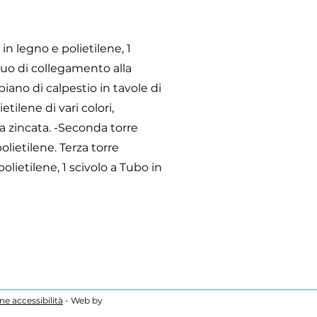
in legno e polietilene, 1
quo di collegamento alla
piano di calpestio in tavole di
tilene di vari colori,
a zincata. -Seconda torre
olietilene. Terza torre
olietilene, 1 scivolo a Tubo in
ne accessibilità
- Web by