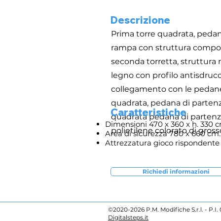
Descrizione
Prima torre quadrata, pedana 
rampa con struttura composta
seconda torretta, struttura re
legno con profilo antisdrucci
collegamento con le pedane d
quadrata, pedana di partenza 
Caratteristiche
quadrata pedana di partenza h
Dimensioni 470 x 360 x h. 330 c
polietilene colorato di gros
Area di sicurezza 780 x 660 cm.
Attrezzatura gioco rispondente 
Richiedi informazioni
©2020-2026 P.M. Modifiche S.r.l. - P.I
Digitalsteps.it