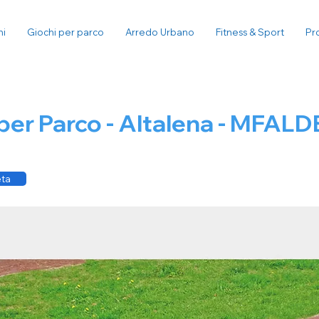
ni
Giochi per parco
Arredo Urbano
Fitness & Sport
Pr
per Parco - Altalena - MFALD
eta