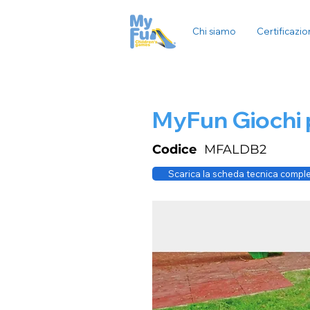
Chi siamo
Certificazio
MyFun Giochi 
Codice
MFALDB2
Scarica la scheda tecnica compl