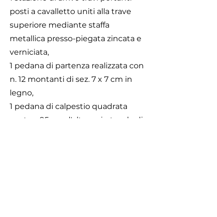
posti a cavalletto uniti alla trave
superiore mediante staffa
metallica presso-piegata zincata e
verniciata,
1 pedana di partenza realizzata con
n. 12 montanti di sez. 7 x 7 cm in
legno,
1 pedana di calpestio quadrata
posta a 95 cm d'altezza in tavole di
legno con profilo antisdrucciolo.
Travi portanti in legno sezione 9 x
15cm, trave superiore in legno
sezione 15 x 15cm.
Viteria zincata.
Caratteristiche