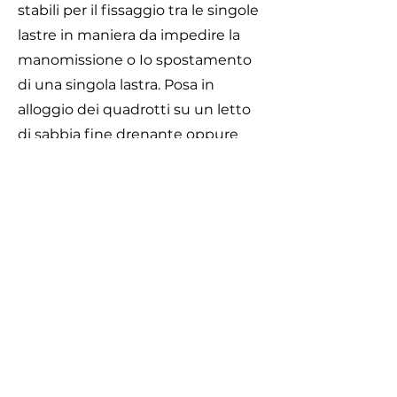
stabili per il fissaggio tra le singole
lastre in maniera da impedire la
manomissione o Io spostamento
di una singola lastra. Posa in
alloggio dei quadrotti su un letto
di sabbia fine drenante oppure
incollati su caldana in CLS.
Le prove di caduta per testare
l'assorbimento sono state
eseguite, in conformità alla norma
EN1177.
Area di Sicurezza
Caratteristiche
Vedi scheda tecnica
Formato 50 x 50 cm