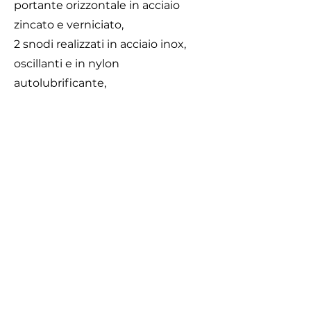
portante orizzontale in acciaio
zincato e verniciato,
2 snodi realizzati in acciaio inox,
oscillanti e in nylon
autolubrificante,
1 seggiolino a tavoletta in gomma
antiurto con anima in metallo
completa di catene,
2 Staffe di fissaggio al suolo
zincate.
Area di Sicurezza
Caratteristiche
750X200 cm
Area di sicurezza 750 x 200 cm.
Attrezzatura gioco rispondente alla
EN 1176