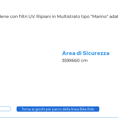
lene con filtri UV. Ripiani in Multistrato tipo "Marino" ada
Area di Sicurezza
359X660 cm
Torna ai giochi per parco della linea Bike Kids