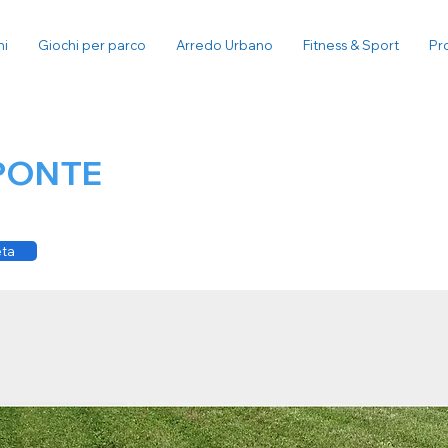
ni
Giochi per parco
Arredo Urbano
Fitness & Sport
Pr
PONTE
eta