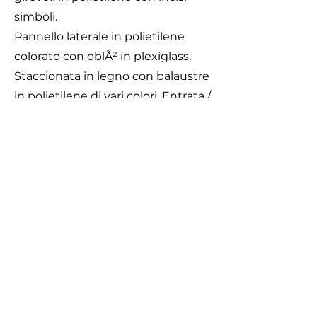
simboli.
Pannello laterale in polietilene
colorato con oblÃ² in plexiglass.
Staccionata in legno con balaustre
in polietilene di vari colori. Entrata /
uscita composta da colonne in
legno lamellare e 1 pannello
superiore in polietilene colorato
con decori.
Area di Sicurezza
Caratteristiche
Dimensioni 210 x 350 x h. 190 cm.
Area di sicurezza 510 x 650
Attrezzatura gioco rispondente alla
EN 1176
510X650 cm