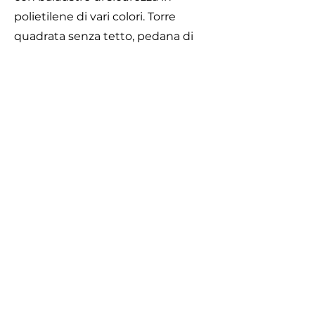
polietilene di vari colori. Torre
quadrata senza tetto, pedana di
partenza h. 10 cm, 2 pannelli di
protezione realizzati in legno e
polietilene e tubo in polietilene
colorato lunghezza 130 cm.
Staccionata in legno con balaustre
in polietilene di vari colori. NÂ° 2
entrate / uscite composte da
colonne in legno lamellare e 1
pannello superiore in polietilene
colorato con decori.
Area di Sicurezza
Caratteristiche
Dimensioni 470 x 610 x h. 190 cm.