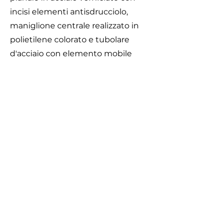
incisi elementi antisdrucciolo,
maniglione centrale realizzato in
polietilene colorato e tubolare
d'acciaio con elemento mobile
imperniato su cuscinetti a sfera
con sistema di bloccaggio per le
carrozzine durante l'utilizzo della
stessa.
Area di Sicurezza
Caratteristiche
Ø 530 cm
Dimensioni Ø 230 x h. 65 cm. circa.
Area di sicurezza Ø 530 cm.
Attrezzatura gioco rispondente alla
EN 1176