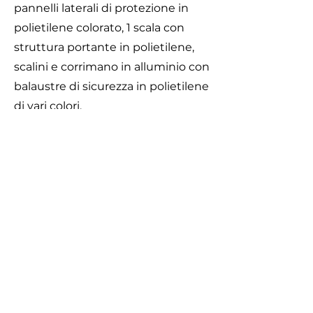
pannelli laterali di protezione in
polietilene colorato, 1 scala con
struttura portante in polietilene,
scalini e corrimano in alluminio con
balaustre di sicurezza in polietilene
di vari colori,
1 scivolo in polietilene a doppia
corsia di scorrimento colorato con
barra di sicurezza
in acciaio inox h 145 cm.
Caratteristiche
Area di Sicurezza
Dimensioni 450 x 100 x h. 345 cm.
Area di sicurezza 810 x 400 cm.
Attrezzatura rispondente alla EN 1176