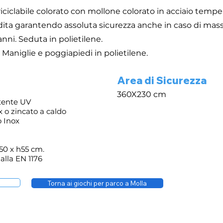
 riciclabile colorato con mollone colorato in acciaio temp
 dita garantendo assoluta sicurezza anche in caso di mass
nni. Seduta in polietilene.
. Maniglie e poggiapiedi in polietilene.
Area di Sicurezza
360X230 cm
tente UV
o zincato a caldo
 Inox
150 x h55 cm.
alla EN 1176
Torna ai giochi per parco a Molla