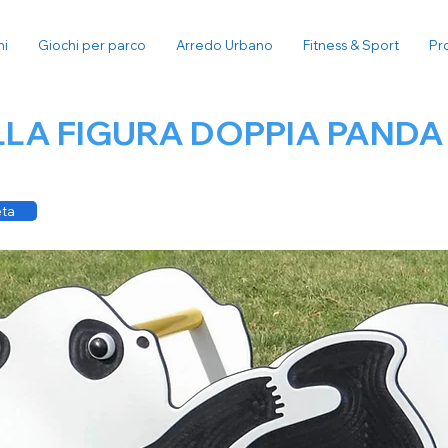
ni
Giochi per parco
Arredo Urbano
Fitness & Sport
Pr
LA FIGURA DOPPIA PANDA
eta