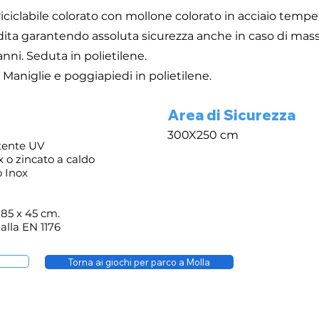
 riciclabile colorato con mollone colorato in acciaio temp
 dita garantendo assoluta sicurezza anche in caso di mass
nni. Seduta in polietilene.
. Maniglie e poggiapiedi in polietilene.
Area di Sicurezza
300X250 cm
tente UV
o zincato a caldo
 Inox
 85 x 45 cm.
alla EN 1176
Torna ai giochi per parco a Molla