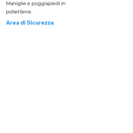
Maniglie e poggiapiedi in
polietilene.
Area di Sicurezza
Caratteristiche
MOLLA ACCIAO TEMPERATO
POLIETILENE alta densità resistente
UV
PARTI METALLICHE acciaio Inox o
zincato a caldo
BULLONERIA A VISTA in acciaio Inox
IMBALLO in scatola di cartone
Area di sicurezza 300 x 250 cm.
Dimensione variabile circa 40 x 85 x
45 cm.
Attrezzatura gioco rispondente alla
EN 1176
300X250 cm
©
2020-2026
P.M. Modifiche S.r.l. - P.I.