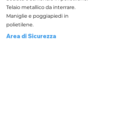
Telaio metallico da interrare.
Maniglie e poggiapiedi in
polietilene.
Area di Sicurezza
Caratteristiche
MOLLA ACCIAO TEMPERATO
POLIETILENE alta densità resistente
UV
PARTI METALLICHE acciaio Inox o
zincato a caldo
BULLONERIA A VISTA in acciaio Inox
IMBALLO in scatola di cartone
Area di sicurezza 300 x 250 cm.
Dimensione variabile circa 40 x 85 x
45 cm.
Attrezzatura gioco rispondente alla
EN 1176
ATTREZZATURA INCLUSIVA
300X250 cm