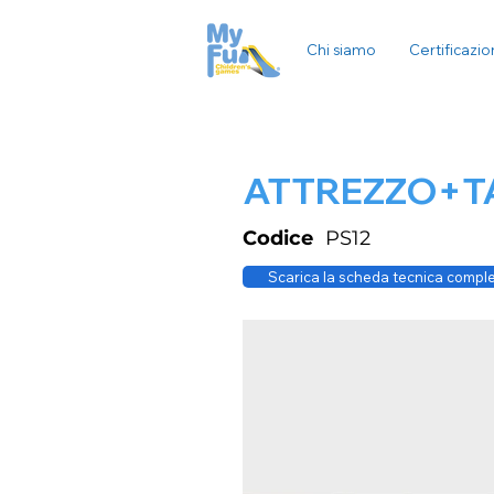
Chi siamo
Certificazio
ATTREZZO+TA
Codice
PS12
Scarica la scheda tecnica compl