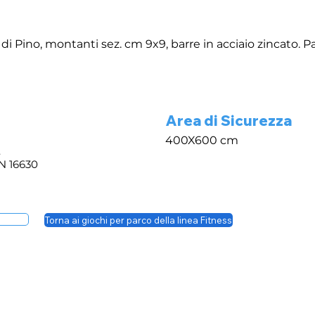
 di Pino, montanti sez. cm 9x9, barre in acciaio zincato. 
Area di Sicurezza
400X600 cm
.
EN 16630
Torna ai giochi per parco della linea Fitness