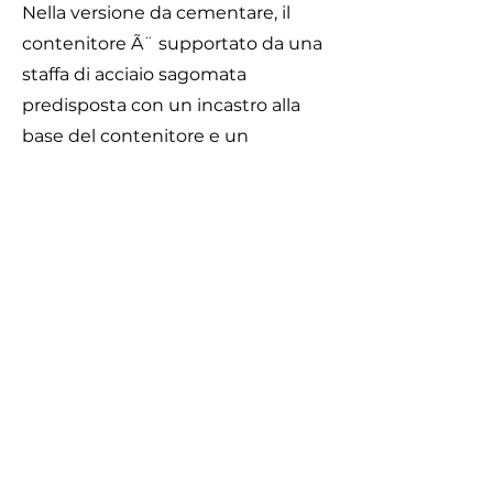
Nella versione da cementare, il
contenitore Ã¨ supportato da una
staffa di acciaio sagomata
predisposta con un incastro alla
base del contenitore e un
fissaggio con vite nella parte
superiore, che puÃ² essere fissata
ad un palo Ã¸ 60 mm. (predisposto
di fori filettati) da cementare al
suolo e chiuso nella parte
superiore con un tappo nero in
PVC. La viteria Ã¨ in acciaio inox.
Caratteristiche
Dimensioni fusto: 27 x 49 cm
Capacità: 26 litri
COD. MFCEMF: DA CEMENTARE
COD. MFCEMFM: A MURO