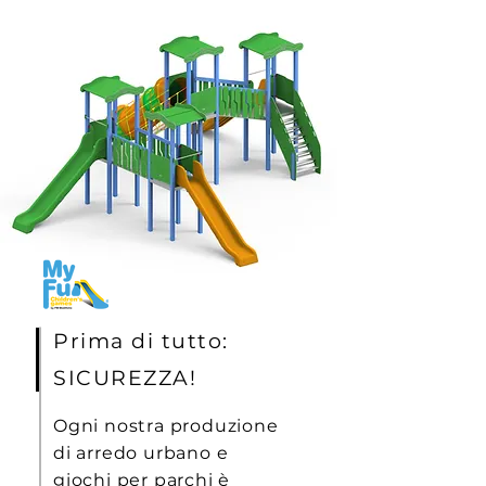
Prima di tutto:
SICUREZZA!
Ogni nostra produzione
di arredo urbano e
giochi per parchi è