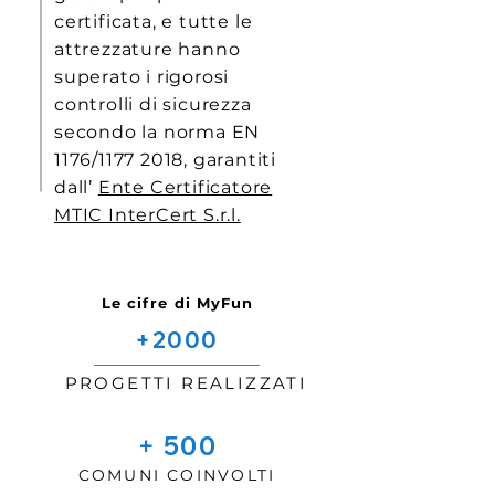
certificata, e tutte le
attrezzature hanno
superato i rigorosi
controlli di sicurezza
secondo la norma EN
1176/1177 2018, garantiti
dall’
Ente Certificatore
MTIC InterCert S.r.l.
Le cifre di MyFun
+2000
PROGETTI REALIZZATI
+ 500
COMUNI COINVOLTI