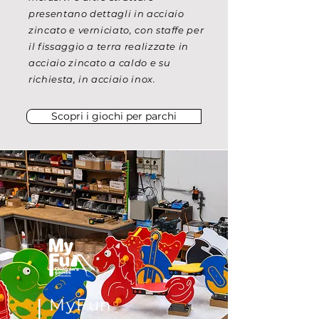
presentano dettagli in acciaio
zincato e verniciato, con staffe per
il fissaggio a terra realizzate in
acciaio zincato a caldo e su
richiesta, in acciaio inox.
Scopri i giochi per parchi
MyFun